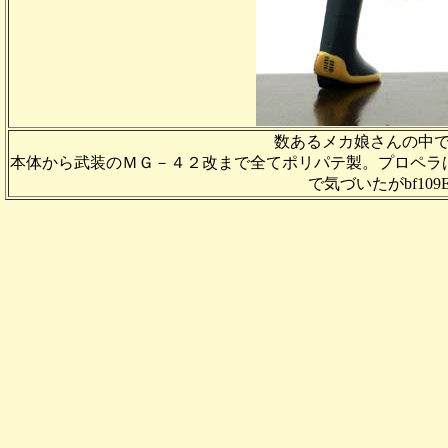
数あるメカ娘さんの中
本体から武装のＭＧ－４２改まで全てポリパテ製。プロペラ
で気づいたがbf10